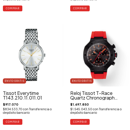
ENVÍO GRATIS
ENVÍO GRATIS
Tissot Everytime
Reloj Tissot T-Race
T143.210.11.011.01
Quartz Chronograph
T141.417.37.061.01
$917.070
$1.697.850
$834.533,70
con
Transferencia o
$1.545.043,50
con
Transferencia o
depósito bancario
depósito bancario