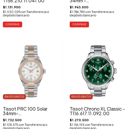
T156.210.11.041.00
34mm -
T151.822.33.021.00
$1.131.900
$1.963.500
$1.030.029
con
Transferencia o
$1.786.785
con
Transferencia o
depósito bancario
depósito bancario
ENVÍO GRATIS
ENVÍO GRATIS
Tissot PRC 100 Solar
Tissot Chrono XL Classic -
34mm-
T116.617.11.092.00
T151.822.22.111.00
$1.732.500
$1.270.500
$1.576.575
con
Transferencia o
$1.156.155
con
Transferencia o
depósito bancario
depósito bancario