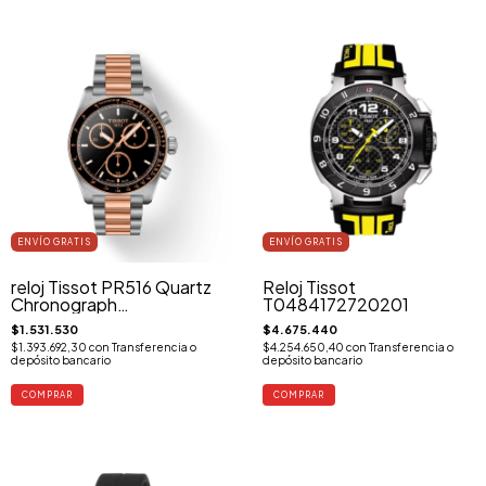
ENVÍO GRATIS
ENVÍO GRATIS
reloj Tissot PR516 Quartz
Reloj Tissot
Chronograph
T0484172720201
T149.417.22.051.01
$1.531.530
$4.675.440
$1.393.692,30
con
Transferencia o
$4.254.650,40
con
Transferencia o
depósito bancario
depósito bancario