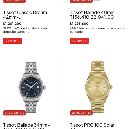
ENVÍO GRATIS
ENVÍO GRATIS
Tissot Classic Dream
Tissot Ballade 40mm-
42mm-
T156.410.22.041.00
T129.410.22.031.00
$1.201.200
$1.293.600
$1.093.092
con
Transferencia o
$1.177.176
con
Transferencia o depósito
depósito bancario
bancario
ENVÍO GRATIS
ENVÍO GRATIS
Tissot Ballade 34mm -
Tissot PRC 100 Solar