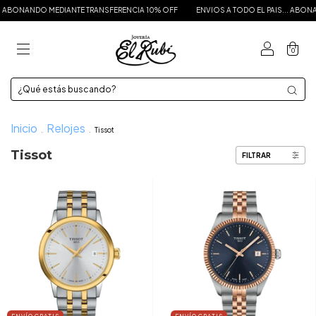
 ABONANDO MEDIANTE TRANSFERENCIA 10% OFF
ENVIOS A TODO EL PAIS... ABONAN
0
Inicio
Relojes
.
.
Tissot
Tissot
FILTRAR