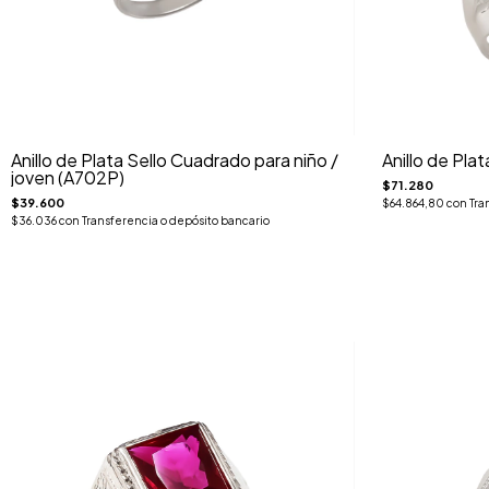
Anillo de Plata Sello Cuadrado para niño /
Anillo de Pla
joven (A702P)
$71.280
$39.600
$64.864,80
con
Tra
$36.036
con
Transferencia o depósito bancario