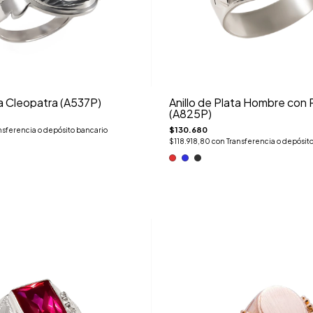
ta Cleopatra (A537P)
Anillo de Plata Hombre con 
(A825P)
$130.680
nsferencia o depósito bancario
$118.918,80
con
Transferencia o depósit