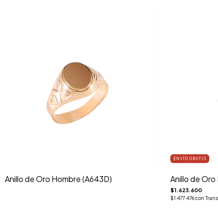
ENVÍO GRATIS
Anillo de Oro Hombre (A643D)
Anillo de Or
$1.623.600
$1.477.476
con
Trans