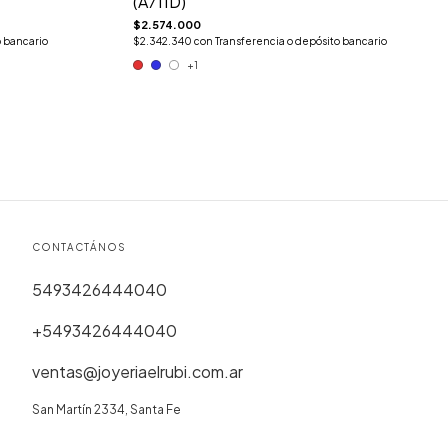
(A711D)
$2.574.000
o bancario
$2.342.340
con
Transferencia o depósito bancario
+1
CONTACTÁNOS
5493426444040
+5493426444040
ventas@joyeriaelrubi.com.ar
San Martín 2334, Santa Fe