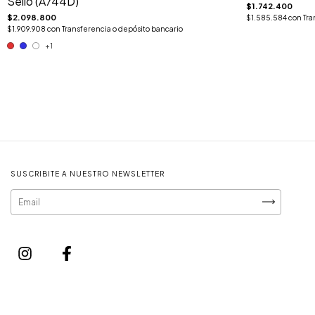
Sello (A744D)
$1.742.400
$2.098.800
$1.585.584
con
Tra
$1.909.908
con
Transferencia o depósito bancario
+1
SUSCRIBITE A NUESTRO NEWSLETTER