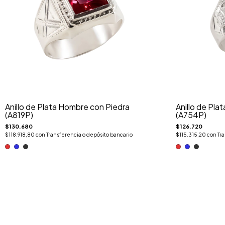
Anillo de Plata Hombre con Piedra
Anillo de Pla
(A819P)
(A754P)
$130.680
$126.720
$118.918,80
con
Transferencia o depósito bancario
$115.315,20
con
Tr