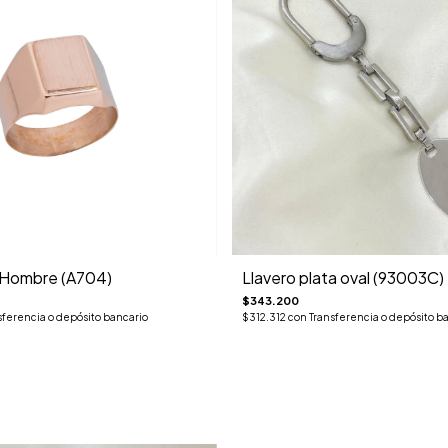
o Hombre (A704)
Llavero plata oval (93003C)
$343.200
sferencia o depósito bancario
$312.312
con
Transferencia o depósito b