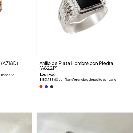
o (A718D)
Anillo de Plata Hombre con Piedra
(A822P)
$201.960
o bancario
$183.783,60
con
Transferencia o depósito bancario