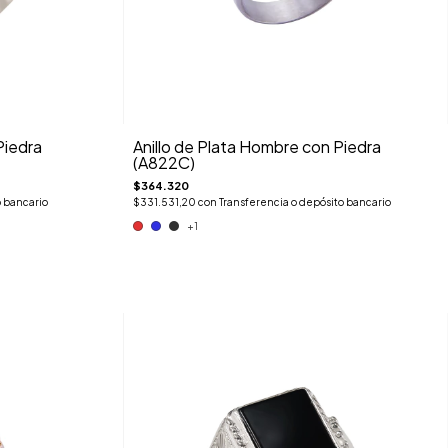
Piedra
Anillo de Plata Hombre con Piedra
(A822C)
$364.320
o bancario
$331.531,20
con
Transferencia o depósito bancario
+1