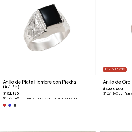
ENVÍO GRATIS
Anillo de Plata Hombre con Piedra
Anillo de Or
(A713P)
$1.386.000
$102.960
$1.261.260
con
Tran
$93.693,60
con
Transferencia o depósito bancario