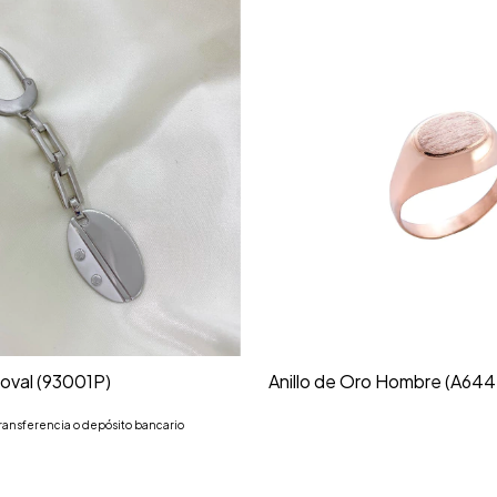
 oval (93001P)
Anillo de Oro Hombre (A644D
ransferencia o depósito bancario