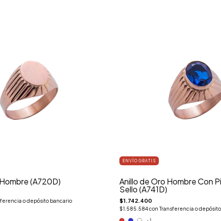
ENVÍO GRATIS
o Hombre (A720D)
Anillo de Oro Hombre Con Pi
Sello (A741D)
$1.742.400
ferencia o depósito bancario
$1.585.584
con
Transferencia o depósito
+1