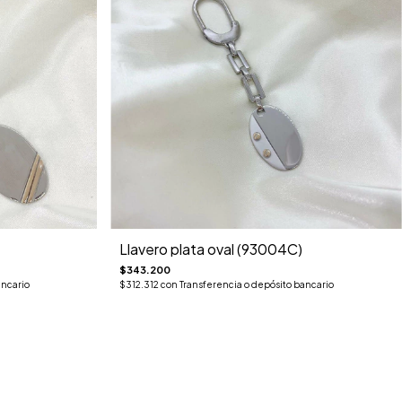
Llavero plata oval (93004C)
$343.200
ancario
$312.312
con
Transferencia o depósito bancario