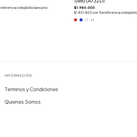
Sello (A732D)
$1.980.000
nsferencia o depósito bancario
$1.801.800
con
Transferencia o depósit
+1
INFORMACIÓN
Terminos y Condiciones
Quienes Somos