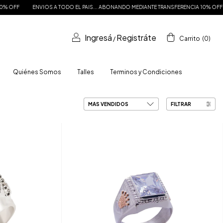
OS A TODO EL PAIS... ABONANDO MEDIANTE TRANSFERENCIA 10% OFF
ENVIOS A TO
Ingresá
Registráte
/
Carrito
(
0
)
Quiénes Somos
Talles
Terminos y Condiciones
FILTRAR