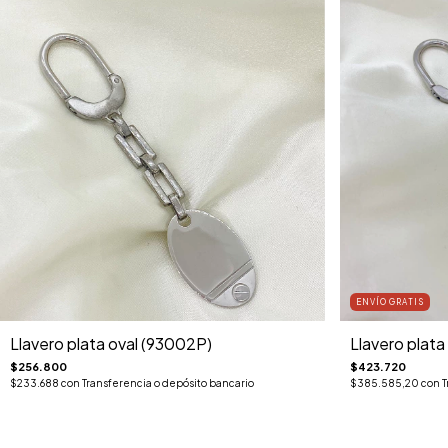
ENVÍO GRATIS
Llavero plata oval (93002P)
Llavero plata
$256.800
$423.720
$233.688
con
Transferencia o depósito bancario
$385.585,20
con
T