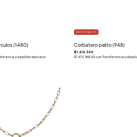
ENVÍO GRATIS
irculos (1480)
Corbatero palito (948)
$1.616.340
sferencia o depósito bancario
$1.470.869,40
con
Transferencia o depós