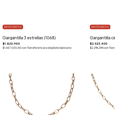
ENVÍO GRATIS
ENVÍO GRATIS
Gargantilla 3 estrellas (1068)
Gargantilla c
$1.820.940
$2.523.400
$1.657.055,40
con
Transferencia o depósito bancario
$2.296.294
con
Tran