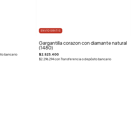
ENVÍO GRATIS
Gargantilla corazon con diamante natural
(1480)
$2.523.400
ito bancario
$2.296.294
con
Transferencia o depósito bancario