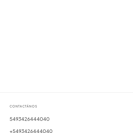
CONTACTÁNOS
5493426444040
+5493426444040