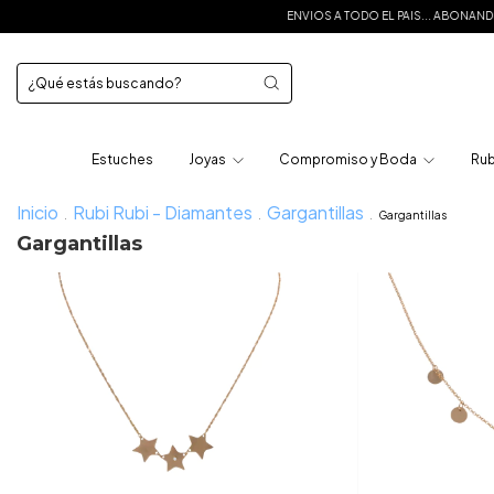
ENVIOS A TODO EL PAIS... ABONANDO M
Estuches
Joyas
Compromiso y Boda
Rub
Inicio
Rubi Rubi - Diamantes
Gargantillas
.
.
.
Gargantillas
Gargantillas