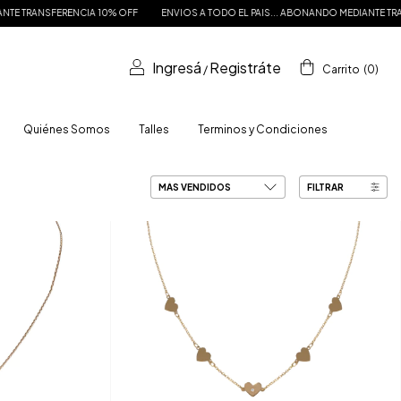
 TRANSFERENCIA 10% OFF
ENVIOS A TODO EL PAIS... ABONANDO MEDIANTE TRANS
Ingresá
Registráte
/
Carrito
(
0
)
Quiénes Somos
Talles
Terminos y Condiciones
FILTRAR