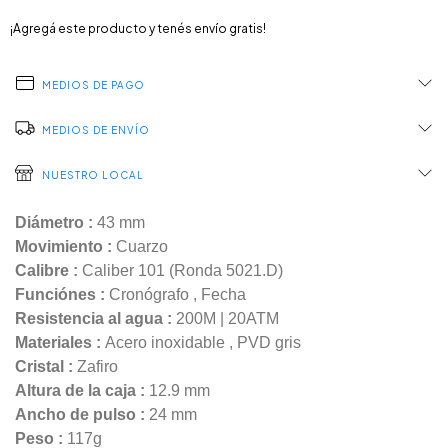
¡Agregá este producto y
tenés envío gratis!
MEDIOS DE PAGO
MEDIOS DE ENVÍO
NUESTRO LOCAL
Diámetro :
43 mm
Movimiento :
Cuarzo
Calibre :
Caliber 101 (Ronda 5021.D)
Funciónes :
Cronógrafo
,
Fecha
Resistencia al agua :
200M | 20ATM
Materiales :
Acero inoxidable
,
PVD gris
Cristal :
Zafiro
Altura de la caja :
12.9 mm
Ancho de pulso :
24 mm
Peso :
117g