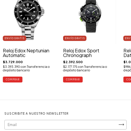
ENVÍO GRATIS
ENVÍO GRATIS
ENV
Reloj Edox Neptunian
Reloj Edox Sport
Rel
Automatic
Chronograph
Dat
$3.729.000
$2.392.500
$1.
$3.393.390
con
Transferencia o
$2.177.175
con
Transferencia o
$986
depósito bancario
depósito bancario
depó
SUSCRIBITE A NUESTRO NEWSLETTER