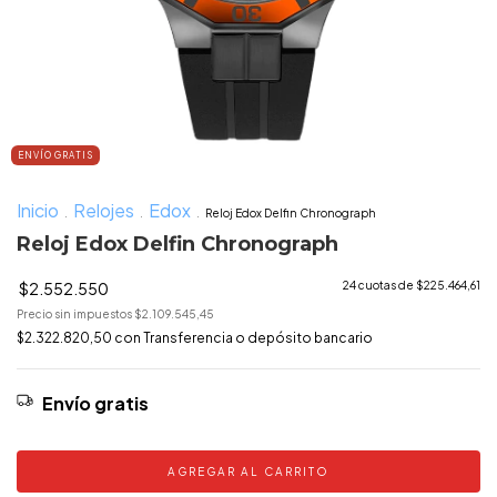
ENVÍO GRATIS
Inicio
Relojes
Edox
.
.
.
Reloj Edox Delfin Chronograph
Reloj Edox Delfin Chronograph
$2.552.550
24
cuotas de
$225.464,61
Precio sin impuestos
$2.109.545,45
$2.322.820,50
con
Transferencia o depósito bancario
Envío gratis