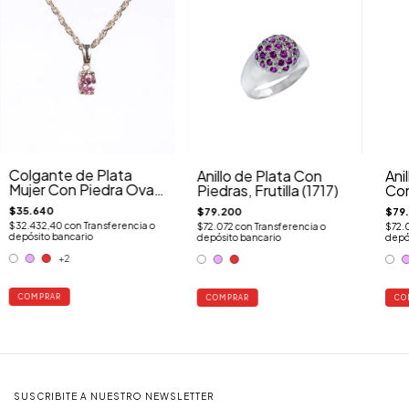
Colgante de Plata
Anillo de Plata Con
Ani
Mujer Con Piedra Oval
Piedras, Frutilla (1717)
Con
(9502P)
$35.640
$79.200
$79
$32.432,40
con
Transferencia o
$72.072
con
Transferencia o
$72.
depósito bancario
depósito bancario
depó
+2
COMPRAR
COMPRAR
CO
SUSCRIBITE A NUESTRO NEWSLETTER