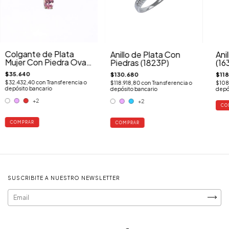
Colgante de Plata
Anillo de Plata Con
Ani
Mujer Con Piedra Oval
Piedras (1823P)
(16
(9502P)
$35.640
$130.680
$11
$32.432,40
con
Transferencia o
$118.918,80
con
Transferencia o
$108
depósito bancario
depósito bancario
depó
+2
+2
COMPRAR
COMPRAR
SUSCRIBITE A NUESTRO NEWSLETTER