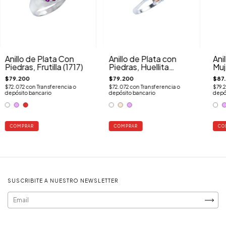
Anillo de Plata Con
Anillo de Plata con
Ani
Piedras, Frutilla (1717)
Piedras, Huellita
Muj
(1341P)
(13
$79.200
$79.200
$87.
$72.072
con
Transferencia o
$72.072
con
Transferencia o
$79.
depósito bancario
depósito bancario
depó
COMPRAR
COMPRAR
CO
SUSCRIBITE A NUESTRO NEWSLETTER