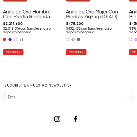
Anillo de Oro Hombre
Anillo de Oro Mujer Con
Ani
Con Piedra Redonda y
Piedras Zigzag (1014D)
Pie
Corona Lateral (751)
$2.217.600
$475.200
$43
$2.018.016
con
Transferencia o
$432.432
con
Transferencia o
$396
depósito bancario
depósito bancario
depó
+1
COMPRAR
COMPRAR
CO
SUSCRIBITE A NUESTRO NEWSLETTER