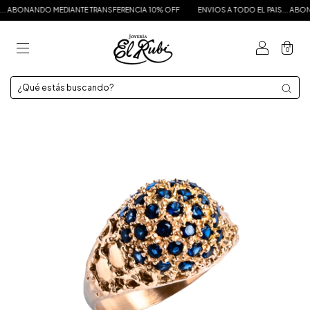
.. ABONANDO MEDIANTE TRANSFERENCIA 10% OFF
ENVIOS A TODO EL PAIS... ABON
0