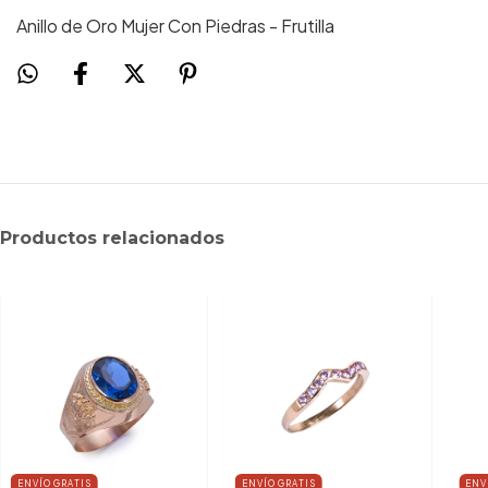
Anillo de Oro Mujer Con Piedras - Frutilla
Productos relacionados
ENVÍO GRATIS
ENVÍO GRATIS
ENV